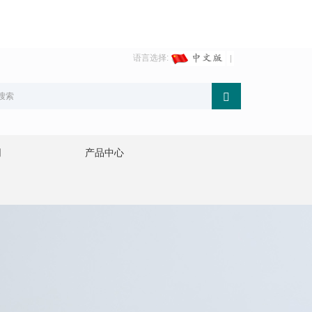
语言选择:
网
产品中心