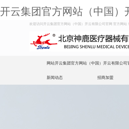
开云集团官方网站（中国）
欢迎访问开云集团官方网站（中国）开云有限公司官网 官方网站！全国服
网站开云集团官方网站（中国）开云有限公司
新闻动态
招商加盟