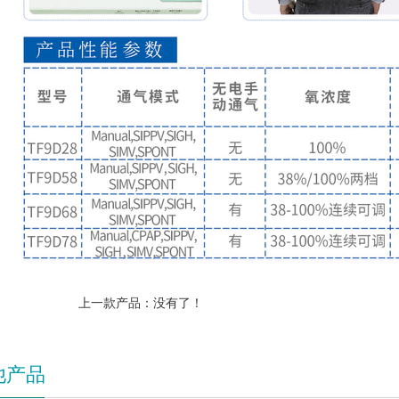
上一款产品：没有了！
他产品